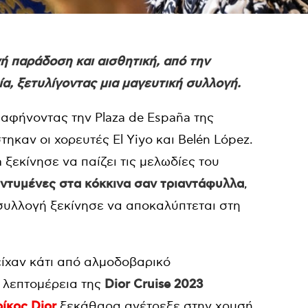
ή παράδοση και αισθητική, από την
ία, ξετυλίγοντας μια μαγευτική συλλογή.
 αφήνοντας την Plaza de España της
ηκαν οι χορευτές El Yiyo και Belén López.
ξεκίνησε να παίζει τις μελωδίες του
ντυμένες στα κόκκινα σαν τριαντάφυλλα
,
υλλογή ξεκίνησε να αποκαλύπτεται στη
είχαν κάτι από αλμοδοβαρικό
ε λεπτομέρεια της
Dior Cruise 2023
οίκος Dior
ξεκάθαρα ανέτρεξε στην χρυσή