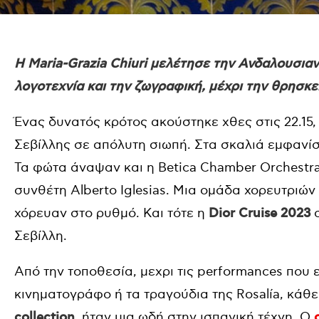
Η Maria-Grazia Chiuri μελέτησε την Ανδαλουσιαν
λογοτεχνία και την ζωγραφική, μέχρι την θρησκε
Ένας δυνατός κρότος ακούστηκε χθες στις 22.15,
Σεβίλλης σε απόλυτη σιωπή. Στα σκαλιά εμφανίστ
Τα φώτα άναψαν και η Betica Chamber Orchestra 
συνθέτη Alberto Iglesias. Μια ομάδα χορευτριών
χόρευαν στο ρυθμό. Και τότε η
Dior Cruise 2023
σ
Σεβίλλη.
Από την τοποθεσία, μεχρι τις performances που 
κινηματογράφο ή τα τραγούδια της Rosalía, κάθ
collection
, ήταν μια ωδή στην ισπανική τέχνη. Ο