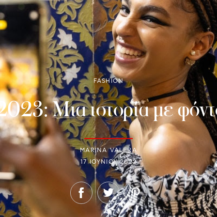
FASHION
2023: Μια ιστορία με φόν
MARINA VALERA
17 ΙΟΥΝΊΟΥ 2022