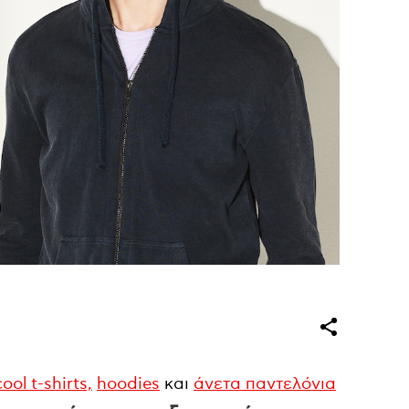
cool t-shirts,
hoodies
και
άνετα παντελόνια