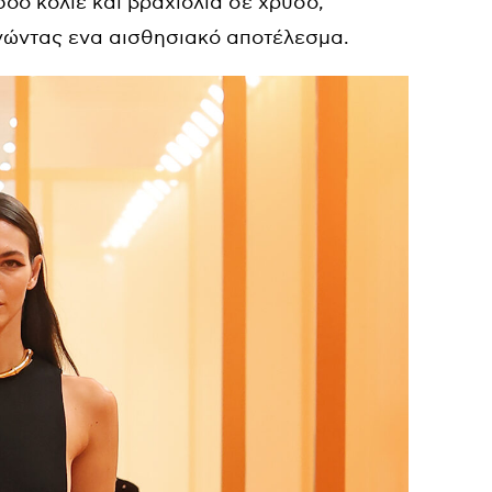
oo κολιέ και βραχιόλια σε χρυσό,
γώντας ενα αισθησιακό αποτέλεσμα.