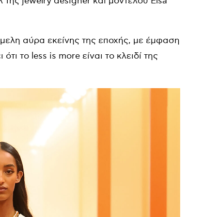
της jewelry designer και μοντέλου Elsa
νέμελη αύρα εκείνης της εποχής, με έμφαση
ότι το less is more είναι το κλειδί της