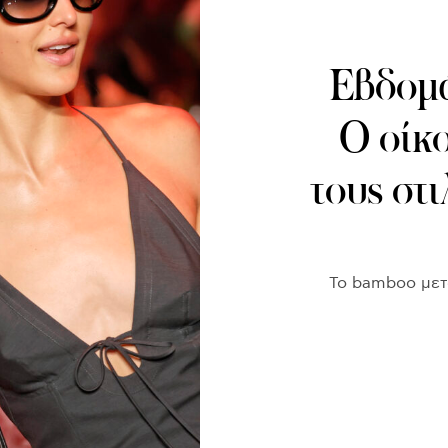
Εβδομ
Ο οίκ
τους στι
Το bamboo μετ