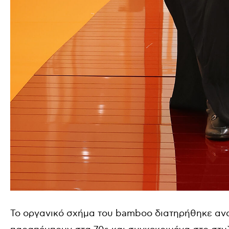
Το οργανικό σχήμα του bamboo διατηρήθηκε αν