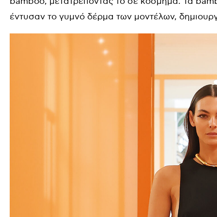
bamboo, μετατρέποντάς το σε κόσμημα. Τα bamb
έντυσαν το γυμνό δέρμα των μοντέλων, δημιουρ