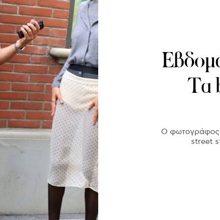
Εβδομ
Τα b
Ο φωτογράφος 
street 