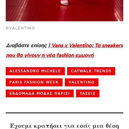
©VALENTINO
Διαβάστε επίσης |
Vans x Valentino: Τα sneakers
που θα γίνουν η νέα fashion εμμονή
ALESSANDRO MICHELE
CATWALK TRENDS
PARIS FASHION WEEK
VALENTINO
ΕΒΔΟΜΑΔΑ ΜΟΔΑΣ ΠΑΡΙΣΙ
ΤΑΣΕΙΣ
Έχουμε κρατήσει για εσάς μια θέση