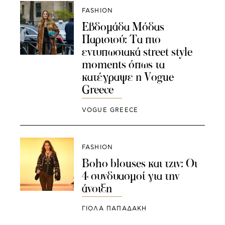
FASHION
Εβδομάδα Μόδας
Παρισιού: Τα πιο
εντυπωσιακά street style
moments όπως τα
κατέγραψε η Vogue
Greece
VOGUE GREECE
FASHION
Boho blouses και τζιν: Οι
4 συνδυασμοί για την
άνοιξη
ΓΙΌΛΑ ΠΑΠΑΔΆΚΗ