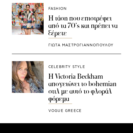
FASHION
Η τάση που επιστρέφει
από τα 70’s και πρέπει να
ξέρετε
ΓΙΩΤΑ ΜΑΣΤΡΟΓΙΑΝΝΟΠΟΥΛΟΥ
CELEBRITY STYLE
Η Victoria Beckham
απογειώνει το bohemian
στιλ με αυτό το φλοράλ
φόρεμα
VOGUE GREECE