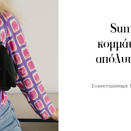
Sum
κομμάτ
απόλυτ
Συγκεντρώσαμε 10