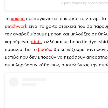
A post shared by alyssa coscar
Το
χρώμα
πρωταγωνιστεί, όπως και το ντένιμ. Τα 
patchwork
είναι τα go-to στοιχεία που θα πάρου
την αναβαθμίσουμε με τοπ και μπλούζες σε θηλ
χαρούμενα
prints
, αλλά και με boho tie dye tshi
παραλία. Για το
βράδυ
, θα επιλέξουμε παντελόν
μοτίβα που δεν μπορούν να περάσουν απαρατήρη
συμπληρώσουν κάθε look, αποτελώντας την απόλυ