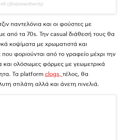
elli (@alyssainthecity)
τζιν παντελόνια και οι φούστες με
με από τα 70s. Την casual διάθεσή τους θα
υκά κοψίματα με χρωματιστά και
rt που φοριούνται από το γραφείο μέχρι την
ια και ολόσωμες φόρμες με γεωμετρικά
τα. Τα platform
clogs,
τέλος, θα
τη στιλάτη αλλά και άνετη πινελιά.