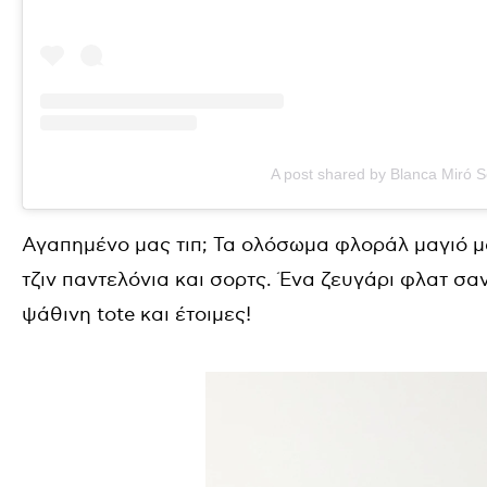
A post shared by Blanca Miró 
Αγαπημένο μας τιπ; Τα ολόσωμα φλοράλ μαγιό 
τζιν παντελόνια και σορτς. Ένα ζευγάρι φλατ σα
ψάθινη tote και έτοιμες!