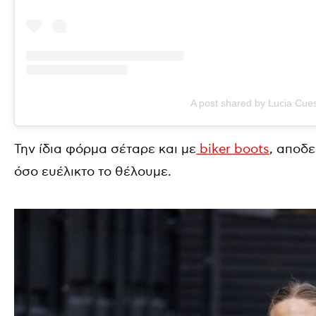
A post shared by Lucia Cue
Την ίδια φόρμα σέταρε και με
biker boots
, αποδε
όσο ευέλικτο το θέλουμε.