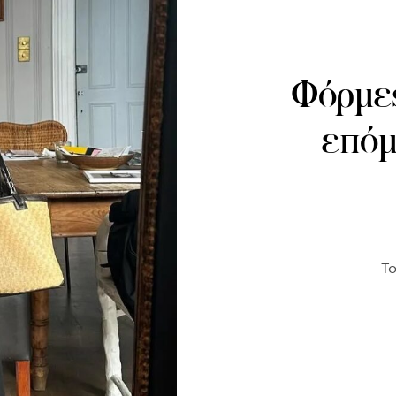
Φόρμες
επόμ
Το