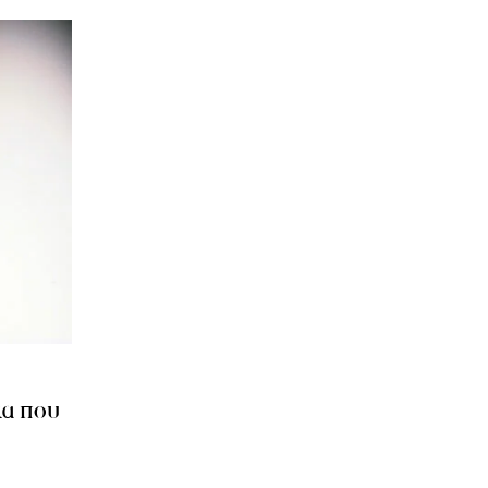
ια που