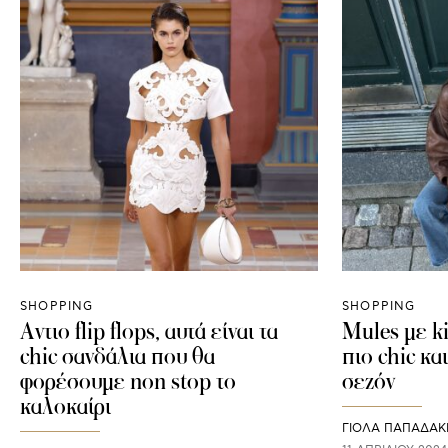
SHOPPING
SHOPPING
Αντιο flip flops, αυτά είναι τα
Mules με ki
chic σανδάλια που θα
πιο chic κα
φορέσουμε non stop το
σεζόν
καλοκαίρι
ΓΙΌΛΑ ΠΑΠΑΔΆΚ