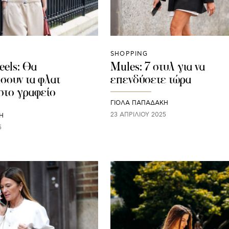
SHOPPING
els: Θα
Mules: 7 στυλ για να
ήσουν τα φλατ
επενδύσετε τώρα
στο γραφείο
ΓΙΌΛΑ ΠΑΠΑΔΆΚΗ
23 ΑΠΡΙΛΊΟΥ 2025
Η
5