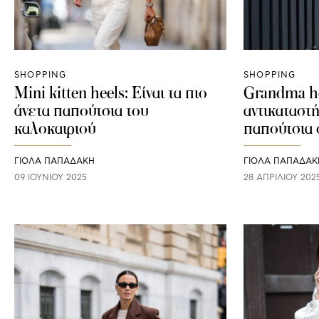
SHOPPING
SHOPPING
Mini kitten heels: Είναι τα πιο
Grandma he
άνετα παπούτσια του
αντικαταστ
καλοκαιριού
παπούτσια 
ΓΙΌΛΑ ΠΑΠΑΔΆΚΗ
ΓΙΌΛΑ ΠΑΠΑΔΆΚ
09 ΙΟΥΝΊΟΥ 2025
28 ΑΠΡΙΛΊΟΥ 202