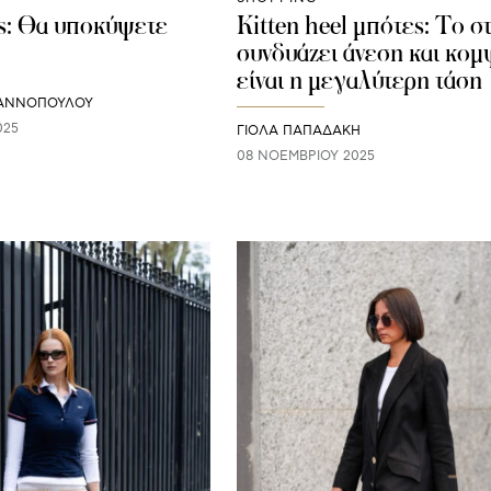
s: Θα υποκύψετε
Kitten heel μπότες: Το σ
συνδυάζει άνεση και κομ
είναι η μεγαλύτερη τάση
ΙΑΝΝΟΠΟΥΛΟΥ
025
ΓΙΌΛΑ ΠΑΠΑΔΆΚΗ
08 ΝΟΕΜΒΡΊΟΥ 2025