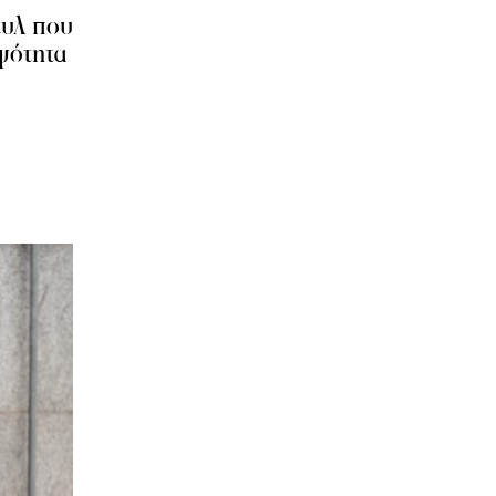
τυλ που
ψότητα