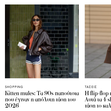
SHOPPING
ΤΑΣΕΙΣ
Kitten mules: Τα 90s παπούτσια
Η flip-flop
που έγιναν η απόλυτη τάση του
Αυτά τα 4 s
2026
τάση το κα