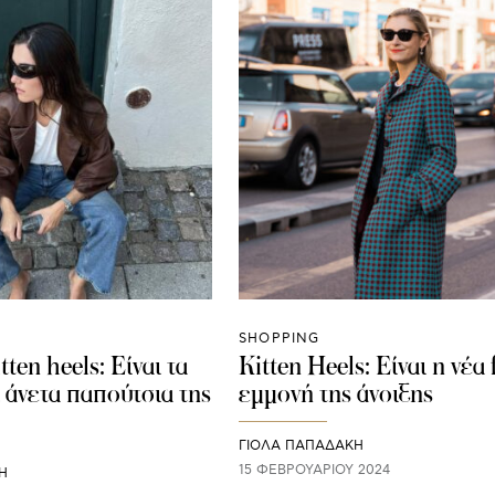
SHOPPING
tten heels: Είναι τα
Kitten Heels: Είναι η νέα
ι άνετα παπούτσια της
εμμονή της άνοιξης
ΓΙΌΛΑ ΠΑΠΑΔΆΚΗ
15 ΦΕΒΡΟΥΑΡΊΟΥ 2024
Η