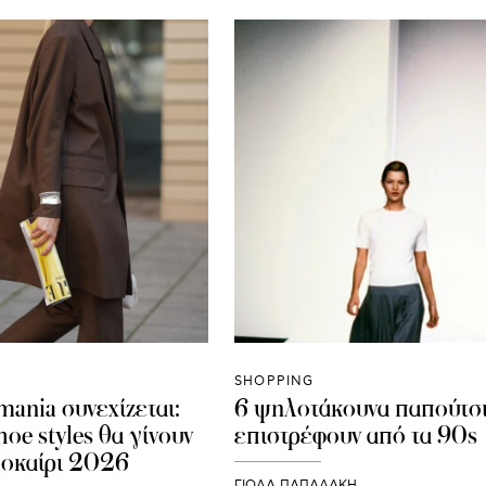
SHOPPING
 mania συνεχίζεται:
6 ψηλοτάκουνα παπούτσ
hoe styles θα γίνουν
επιστρέφουν από τα 90s
λοκαίρι 2026
ΓΙΌΛΑ ΠΑΠΑΔΆΚΗ