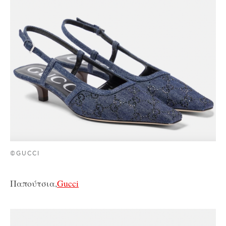
©GUCCI
Παπούτσια,
Gucci