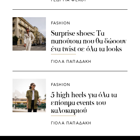
ΓΕΩΡΓΙΑ ΦΕΚΟΥ
FASHION
Surprise shoes: Τα
παπούτσια που θα δώσουν
ένα twist σε όλα τα looks
ΓΙΌΛΑ ΠΑΠΑΔΆΚΗ
FASHION
5 high heels για όλα τα
επίσημα events του
καλοκαιριού
ΓΙΌΛΑ ΠΑΠΑΔΆΚΗ