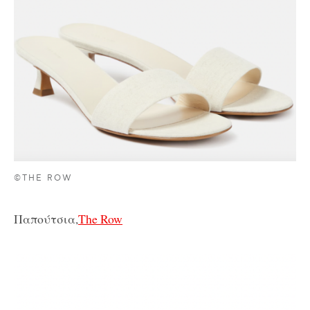
©THE ROW
Παπούτσια,
The Row