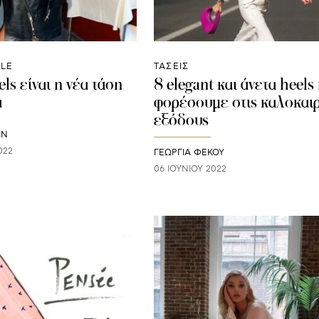
YLE
ΤΑΣΕΙΣ
els είναι η νέα τάση
8 elegant και άνετα heels
α
φορέσουμε στις καλοκαιρ
εξόδους
IN
022
ΓΕΩΡΓΙΑ ΦΕΚΟΥ
06 ΙΟΥΝΊΟΥ 2022