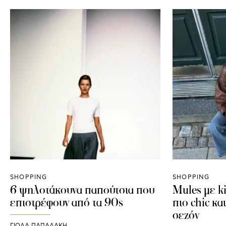
SHOPPING
SHOPPING
6 ψηλοτάκουνα παπούτσια που
Mules με ki
επιστρέφουν από τα 90s
πιο chic κα
σεζόν
ΓΙΌΛΑ ΠΑΠΑΔΆΚΗ