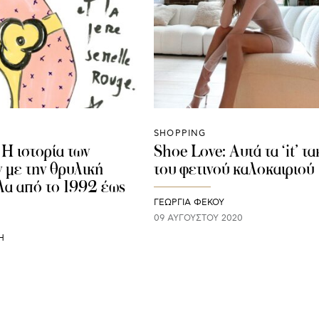
SHOPPING
 Η ιστορία των
Shoe Love: Αυτά τα ‘it’ τ
 με την θρυλική
του φετινού καλοκαιριού
λα από το 1992 έως
ΓΕΩΡΓΙΑ ΦΕΚΟΥ
09 ΑΥΓΟΎΣΤΟΥ 2020
Η