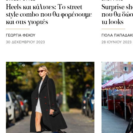
Heels και κάλτσες: To street
Surprise s
style combo που θα φορέσουμε
που θα δώσ
και στις γιορτές
τα looks
ΓΕΩΡΓΙΑ ΦΕΚΟΥ
ΓΙΌΛΑ ΠΑΠΑΔΆΚ
30 ΔΕΚΕΜΒΡΊΟΥ 2023
28 ΙΟΥΝΊΟΥ 2023