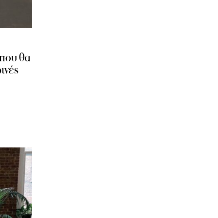
 που θα
ινές