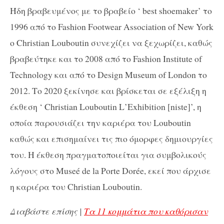
Ήδη βραβευμένος με το βραβείο ‘
best
shoemaker
’ το
1996 από το
Fashion
Footwear
Association
of
New
York
ο
Christian
Louboutin
συνεχίζει να ξεχωρίζει, καθώς
βραβεύτηκε και το 2008 από το
Fashion
Institute
of
Technology
και από το
Design
Museum
of
London
το
2012. Το 2020 ξεκίνησε και βρίσκεται σε εξέλιξη η
έκθεση ‘
Christian
Louboutin
L
’
Exhibition
[
niste
]’, η
οποία παρουσιάζει την καριέρα του
Louboutin
καθώς και επισημαίνει τις πιο όμορφες δημιουργίες
του. Η έκθεση πραγματοποιείται για συμβολικούς
λόγους στο
Muse
é
de
la
Porte
Dor
é
e
, εκεί που άρχισε
η καριέρα του
Christian
Louboutin
.
Διαβάστε επίσης |
Τα 11 κομμάτια που καθόρισαν