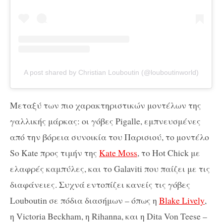
A post shared by Christian Louboutin (@louboutinworld)
Μεταξύ των πιο χαρακτηριστικών μοντέλων της
γαλλικής μάρκας: οι γόβες
Pigalle
, εμπνευσμένες
από την βόρεια συνοικία του Παρισιού, το μοντέλο
So
Kate
προς τιμήν της
Kate
Moss
, το
Hot
Chick
με
ελαφρές καμπύλες, και το
Galaviti
που παίζει με τις
διαφάνειες. Συχνά εντοπίζει κανείς τις γόβες
Louboutin
σε πόδια διασήμων – όπως η
Blake
Lively
,
η
Victoria
Beckham
, η
Rihanna
, και η
Dita
Von
Teese
–