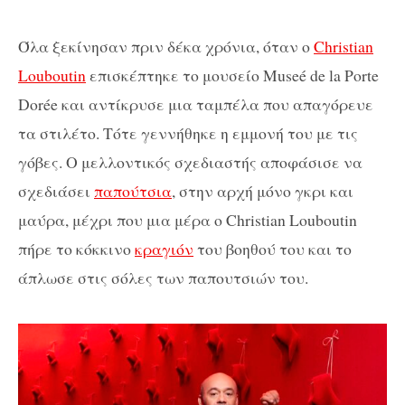
Όλα ξεκίνησαν πριν δέκα χρόνια, όταν ο
Christian
Louboutin
επισκέπτηκε το μουσείο
Muse
é
de
la
Porte
Dor
é
e
και αντίκρυσε μια ταμπέλα που απαγόρευε
τα στιλέτο. Τότε γεννήθηκε η εμμονή του με τις
γόβες. Ο μελλοντικός σχεδιαστής αποφάσισε να
σχεδιάσει
παπούτσια
, στην αρχή μόνο γκρι και
μαύρα, μέχρι που μια μέρα ο
Christian
Louboutin
πήρε το κόκκινο
κραγιόν
του βοηθού του και το
άπλωσε στις σόλες των παπουτσιών του.