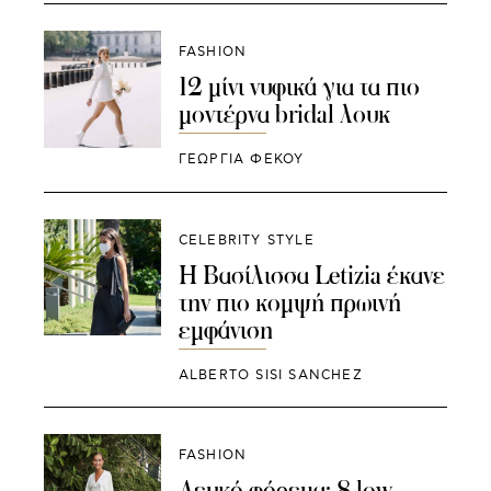
FASHION
12 μίνι νυφικά για τα πιο
μοντέρνα bridal λουκ
ΓΕΩΡΓΙΑ ΦΕΚΟΥ
CELEBRITY STYLE
Η Βασίλισσα Letizia έκανε
την πιο κομψή πρωινή
εμφάνιση
ALBERTΟ SISI SANCHEZ
FASHION
Λευκό φόρεμα: 8 low-