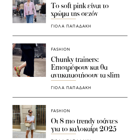
Το soft pink είναι το
χρώμα της σεζόν
ΓΙΌΛΑ ΠΑΠΑΔΆΚΗ
FASHION
Chunky trainers:
Επιστρέφουν και θα
αντικαταστήσουν τα slim
ΓΙΌΛΑ ΠΑΠΑΔΆΚΗ
FASHION
Οι 8 πιο trendy τσάντες
για το καλοκαίρι 2025