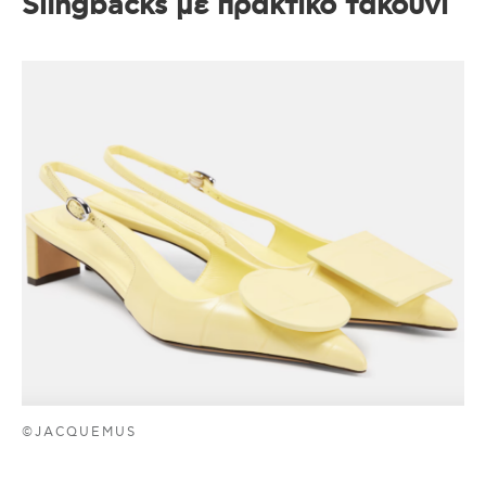
Slingbacks με πρακτικό τακούνι
©JACQUEMUS