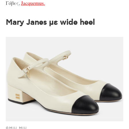
Γόβες,
Jacquemus.
Mary Janes με wide heel
©MIU MIU