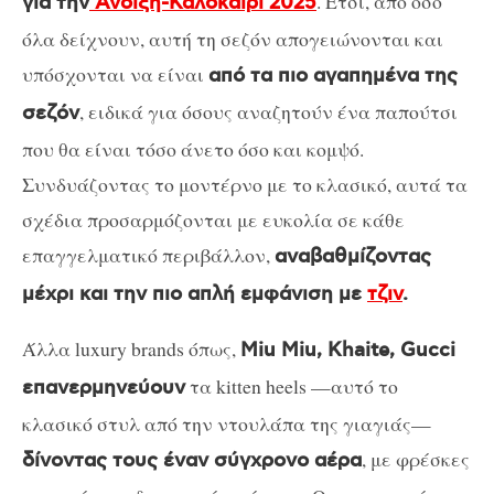
. Έτσι, από όσο
για την
Άνοιξη-Καλοκαίρι 2025
όλα δείχνουν, αυτή τη σεζόν απογειώνονται και
υπόσχονται να είναι
από τα πιο αγαπημένα της
, ειδικά για όσους αναζητούν ένα παπούτσι
σεζόν
που θα είναι τόσο άνετο όσο και κομψό.
Συνδυάζοντας το μοντέρνο με το κλασικό, αυτά τα
σχέδια προσαρμόζονται με ευκολία σε κάθε
επαγγελματικό περιβάλλον,
αναβαθμίζοντας
μέχρι και την πιο απλή εμφάνιση με
τζιν
.
Άλλα luxury brands όπως,
Miu Miu, Khaite, Gucci
τα kitten heels —αυτό το
επανερμηνεύουν
κλασικό στυλ από την ντουλάπα της γιαγιάς—
, με φρέσκες
δίνοντας τους έναν σύγχρονο αέρα