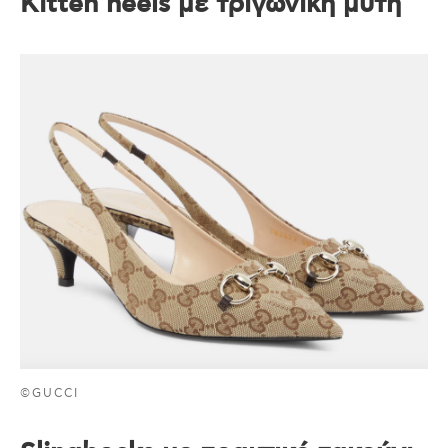
Kitten heels με τριγωνική μύτη
©GUCCI