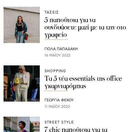
ΤΑΣΕΙΣ
5 παπούτσια για να
συνδυάσετε μαζί με τα τζιν στο
γραφείο
ΓΙΌΛΑ ΠΑΠΑΔΆΚΗ
16 ΜΑΪ́ΟΥ 2022
SHOPPING
Τα 5 νέα essentials της office
γκαρνταρόμπας
ΓΕΩΡΓΙΑ ΦΕΚΟΥ
11 ΜΑΪ́ΟΥ 2022
STREET STYLE
7 chic παπούτσια για τα