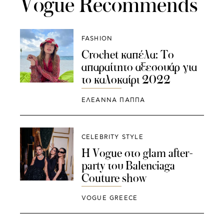
Vogue Recommends
FASHION
Crochet καπέλα: Το
απαραίτητο αξεσουάρ για
το καλοκαίρι 2022
ΕΛΕΑΝΝΑ ΠΑΠΠΑ
CELEBRITY STYLE
Η Vogue στο glam after-
party του Balenciaga
Couture show
VOGUE GREECE