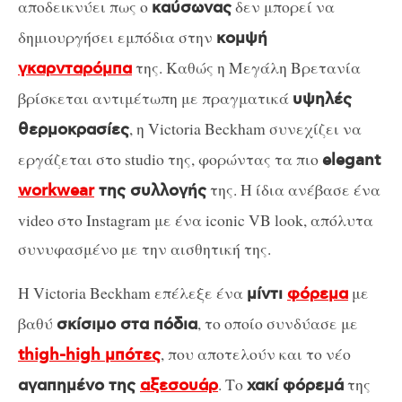
αποδεικνύει πως ο
δεν μπορεί να
καύσωνας
δημιουργήσει εμπόδια στην
κομψή
της. Καθώς η Μεγάλη Βρετανία
γκαρνταρόμπα
βρίσκεται αντιμέτωπη με πραγματικά
υψηλές
, η Victoria Beckham συνεχίζει να
θερμοκρασίες
εργάζεται στο studio της, φορώντας τα πιο
elegant
της. Η ίδια ανέβασε ένα
workwear
της συλλογής
video στο Instagram με ένα iconic VB look, απόλυτα
συνυφασμένο με την αισθητική της.
Η Victoria Beckham επέλεξε ένα
με
μίντι
φόρεμα
βαθύ
, το οποίο συνδύασε με
σκίσιμο στα πόδια
, που αποτελούν και το νέο
thigh-high μπότες
. Το
της
αγαπημένο της
αξεσουάρ
χακί φόρεμά