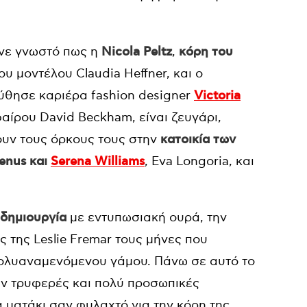
ινε γνωστό πως η
Nicola Peltz
,
κόρη του
ου μοντέλου Claudia Heffner, και ο
ούθησε καριέρα fashion designer
Victoria
αίρου David Beckham, είναι ζευγάρι,
ουν τους όρκους τους στην
κατοικία των
enus και
Serena Williams
, Eva Longoria, και
 δημιουργία
με εντυπωσιακή ουρά, την
ς της Leslie Fremar τους μήνες που
ολυαναμενόμενου γάμου. Πάνω σε αυτό το
καν τρυφερές και πολύ προσωπικές
 ματάκι σαν φυλαχτό για την κόρη της,