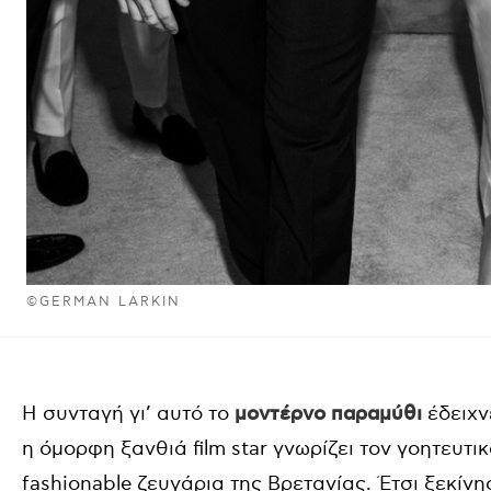
©GERMAN LARKIN
Η συνταγή γι’ αυτό το
μοντέρνο παραμύθι
έδειχν
η όμορφη ξανθιά film star γνωρίζει τον γοητευτικ
fashionable ζευγάρια της Βρετανίας. Έτσι ξεκίν