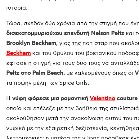
ιστορία.
Τώρα, σχεδόν δύο χρόνια από την στιγμή που έγ
δισεκατομμυριούχου επενδυτή Nelson Peltz
και τ
Brooklyn Beckham
, γιος της ποπ σταρ που ακολ
Beckham
και του θρύλου του βρετανικού ποδοσφ
έφτασε η στιγμή για τους δυο τους να ανταλλάξ
Peltz στο Palm Beach,
με καλεσμένους όπως οι
V
τα πρώην μέλη των Spice Girls.
Η
νύφη φόρεσε μια ρομαντική
Valentino
couture
οποία και επέλεξε με την βοήθεια της στυλίστριά
ακολούθησαν μετά την ανακοίνωση αυτού του π
νυφικό με την εξαιρετική δεξιοτεχνία, κεντήθη
λεπτομέρειες: η μητέρα της νύφης πρόσθεσε ένα