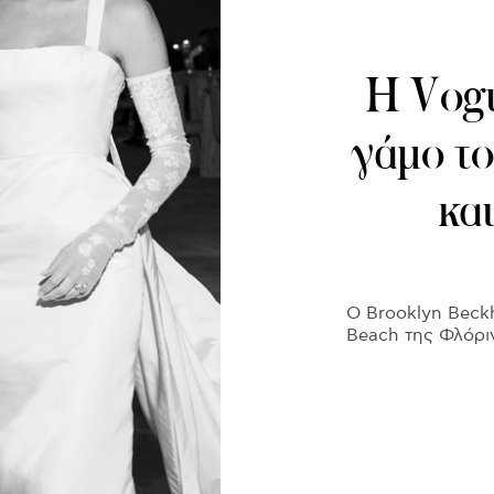
H Vogu
γάμο τ
και
Ο Brooklyn Beckh
Beach της Φλόριν