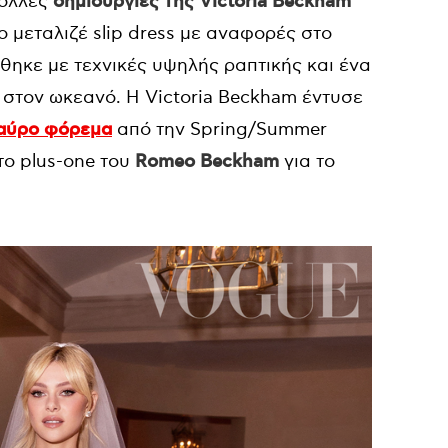
πολλές
δημιουργίες της Victoria Beckham
ο μεταλιζέ slip dress με αναφορές στο
ήθηκε με τεχνικές υψηλής ραπτικής και ένα
 στον ωκεανό. Η Victoria Beckham έντυσε
αύρο φόρεμα
από την Spring/Summer
 το plus-one του
Romeo Beckham
για το