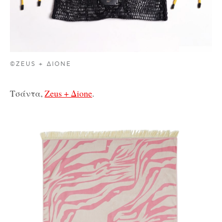
©ZEUS + ΔIONE
Τσάντα,
Zeus + Δione
.