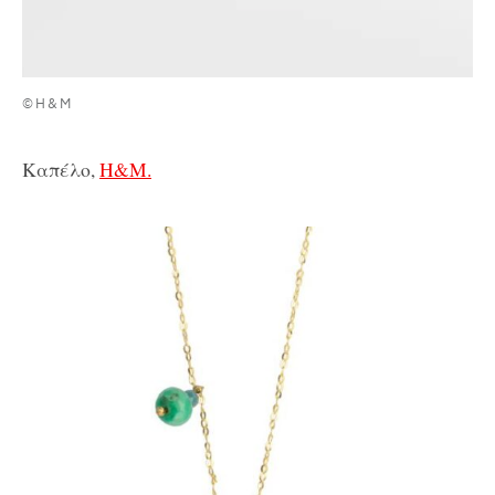
©H&M
Καπέλο,
Η&Μ.