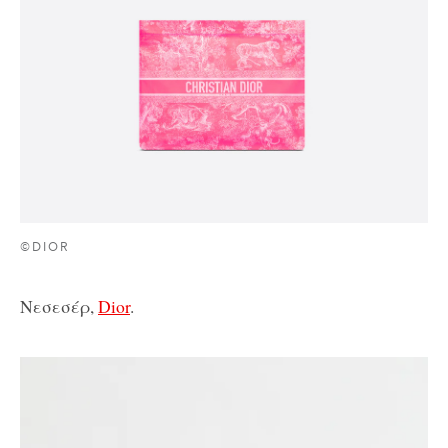
©DIOR
Νεσεσέρ,
Dior
.