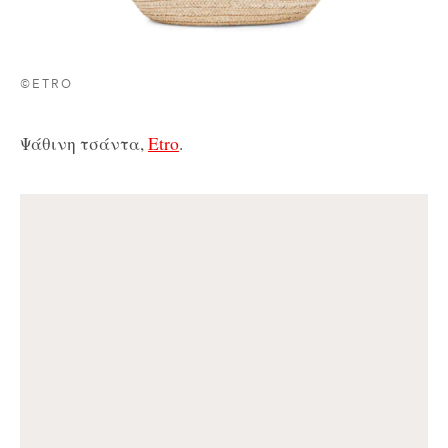
©ETRO
Ψάθινη τσάντα,
Etro
.