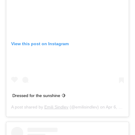
View this post on Instagram
Dressed for the sunshine 🍋
A post shared by
Emili Sindlev
(@emilisindlev) on
Apr 6, 2020 at 11:10am PDT