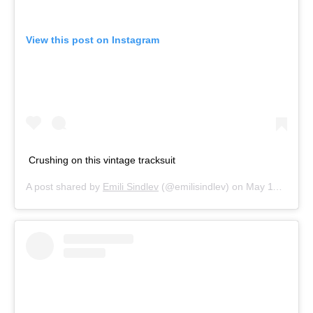
View this post on Instagram
Crushing on this vintage tracksuit
A post shared by
Emili Sindlev
(@emilisindlev) on
May 11, 2020 at 11:50pm PDT