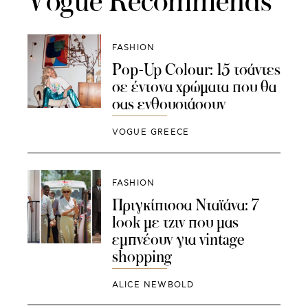
Vogue Recommends
FASHION
Pop-Up Colour: 15 τσάντες
σε έντονα χρώματα που θα
σας ενθουσιάσουν
VOGUE GREECE
FASHION
Πριγκίπισσα Νταϊάνα: 7
look με τζιν που μας
εμπνέουν για vintage
shopping
ALICE NEWBOLD