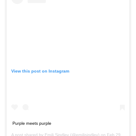
View this post on Instagram
Purple meets purple
A post shared by
Emili Sindlev
(@emilisindlev) on
Feb 29, 2020 at 8:01am PST