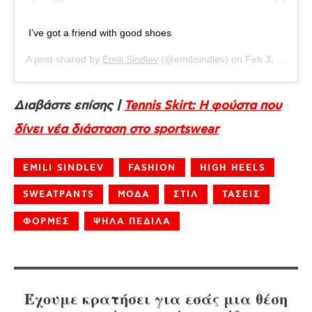
I’ve got a friend with good shoes
A post shared by
Emili Sindlev
(@emilisindlev) on
Feb 3, 2020 at 5:28am PST
Διαβάστε επίσης |
Tennis Skirt: Η φούστα που
δίνει νέα διάσταση στο sportswear
EMILI SINDLEV
FASHION
HIGH HEELS
SWEATPANTS
ΜΟΔΑ
ΣΤΙΛ
ΤΑΣΕΙΣ
ΦΟΡΜΕΣ
ΨΗΛΑ ΠΕΔΙΛΑ
Έχουμε κρατήσει για εσάς μια θέση