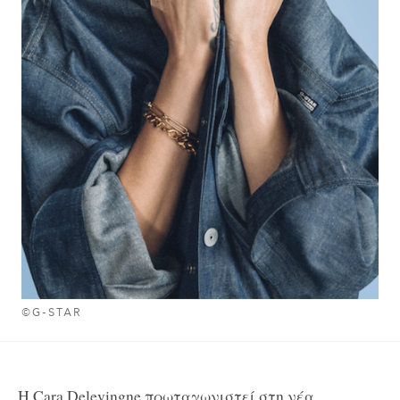
©G-STAR
H Cara Delevingne πρωταγωνιστεί στη νέα