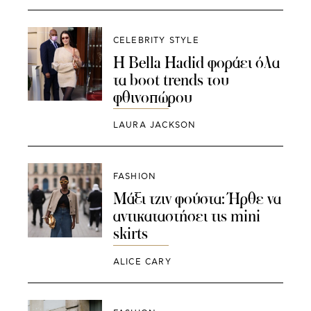
CELEBRITY STYLE
Η Bella Hadid φοράει όλα
τα boot trends του
φθινοπώρου
LAURA JACKSON
FASHION
Μάξι τζιν φούστα: Ήρθε να
αντικαταστήσει τις mini
skirts
ALICE CARY