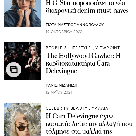
H G-Star παρουσιάζει τα νέα
διαχρονικά denim must-haves
ΓΙΩΤΑ ΜΑΣΤΡΟΓΙΑΝΝΟΠΟΥΛΟΥ
19 ΟΚΤΩΒΡΊΟΥ 2022
PEOPLE & LIFESTYLE
VIEWPOINT
The Hollywood Gawker: Η
καρδιοκατακτήρια Cara
Delevingne
ΡΑΝΙΏ ΝΙΖΑΜΊΔΗ
12 ΜΑΪ́ΟΥ 2021
CELEBRITY BEAUTY
ΜΑΛΛΙΑ
Η Cara Delevingne έγινε
καστανή: Δείτε την αλλαγή που
τόλμησε στα μαλλιά της