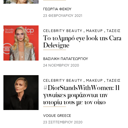
ΓΕΩΡΓΙΑ ΦΕΚΟΥ
23 ΦΕΒΡΟΥΑΡΊΟΥ 2021
CELEBRITY BEAUTY
ΜAKEUP
ΤΑΣΕΙΣ
Το τολμηρό eye look της Cara
Delevigne
ΒΑΣΙΛΙΚΗ ΠΑΠΑΓΕΩΡΓΙΟΥ
24 ΝΟΕΜΒΡΊΟΥ 2020
CELEBRITY BEAUTY
ΜAKEUP
ΤΑΣΕΙΣ
#DiorStandsWithWomen: 11
γυναίκες μοιράζονται την
ιστορία τους με τον οίκο
VOGUE GREECE
23 ΣΕΠΤΕΜΒΡΊΟΥ 2020