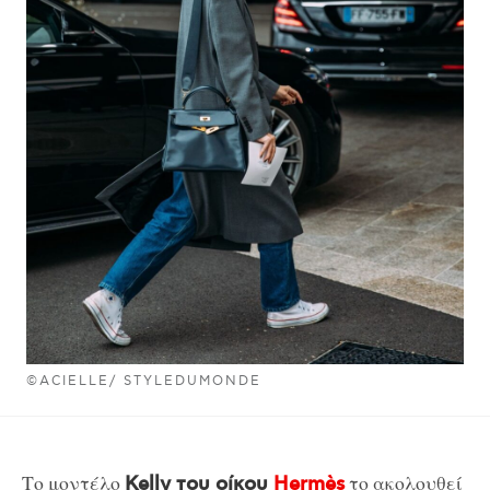
©ACIELLE/ STYLEDUMONDE
Το μοντέλο
το ακολουθεί
Kelly του οίκου
Hermès