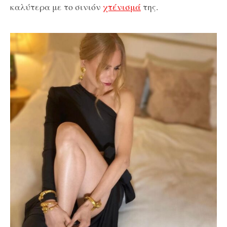
καλύτερα με το σινιόν
χτένισμά
της.