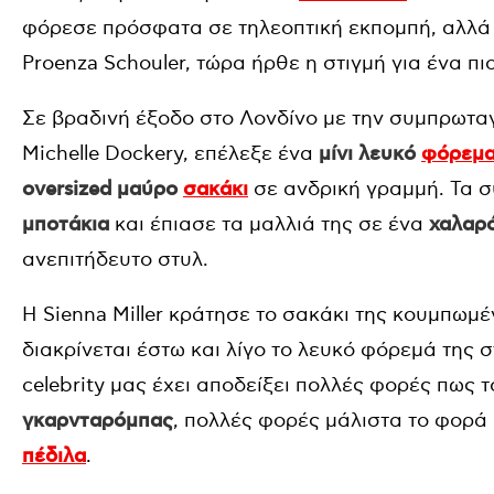
φόρεσε πρόσφατα σε τηλεοπτική εκπομπή, αλλά 
Proenza Schouler, τώρα ήρθε η στιγμή για ένα πιο
Σε βραδινή έξοδο στο Λονδίνο με την συμπρωταγ
Michelle Dockery, επέλεξε ένα
μίνι λευκό
φόρεμ
oversized μαύρο
σακάκι
σε ανδρική γραμμή. Τα 
μποτάκια
και έπιασε τα μαλλιά της σε ένα
χαλαρ
ανεπιτήδευτο στυλ.
H Sienna Miller κράτησε το σακάκι της κουμπωμέ
διακρίνεται έστω και λίγο το λευκό φόρεμά της
celebrity μας έχει αποδείξει πολλές φορές πως 
γκαρνταρόμπας
, πολλές φορές μάλιστα το φορά 
πέδιλα
.