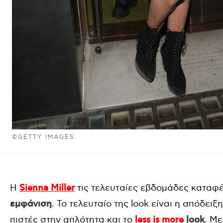
©GETTY IMAGES
H
Sienna Miller
τις τελευταίες εβδομάδες καταφ
εμφάνιση
. Το τελευταίο της look είναι η απόδει
πιστές στην απλότητα και το
less is more
look
. Μ