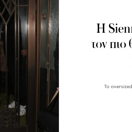
H Sienn
τον πιο
To oversized