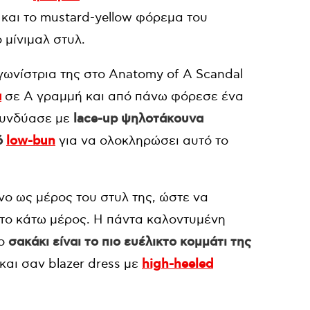
και το mustard-yellow φόρεμα του
 μίνιμαλ στυλ.
ωνίστρια της στο Anatomy of A Scandal
α
σε Α γραμμή και από πάνω φόρεσε ένα
συνδύασε με
lace-up ψηλοτάκουνα
ό
low-bun
για να ολοκληρώσει αυτό το
νο ως μέρος του στυλ της, ώστε να
 στο κάτω μέρος. Η πάντα καλοντυμένη
το
σακάκι είναι το πιο ευέλικτο κομμάτι της
και σαν blazer dress με
high-heeled