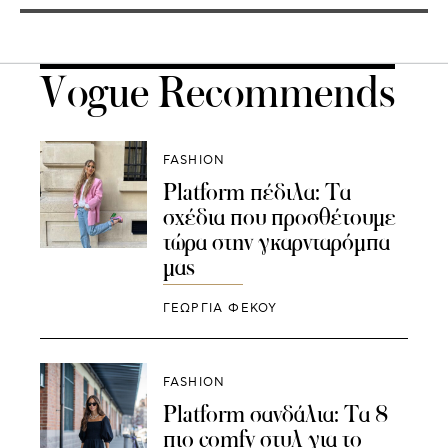
Vogue Recommends
FASHION
Platform πέδιλα: Τα
σχέδια που προσθέτουμε
τώρα στην γκαρνταρόμπα
μας
ΓΕΩΡΓΙΑ ΦΕΚΟΥ
FASHION
Platform σανδάλια: Τα 8
πιο comfy στυλ για το