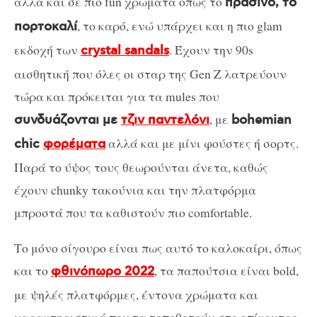
αλλά και σε πιο fun χρώματα όπως το
πράσινο, το
, το καρό, ενώ υπάρχει και η πιο glam
πορτοκαλί
εκδοχή των
. Έχουν την 90s
crystal sandals
αισθητική που όλες οι σταρ της Gen Z λατρεύουν
τώρα και πρόκειται για τα mules που
, με
συνδυάζονται με
τζιν παντελόνι
bohemian
αλλά και με μίνι φούστες ή σορτς.
chic
φορέματα
Παρά το ύψος τους θεωρούνται άνετα, καθώς
έχουν chunky τακούνια και την πλατφόρμα
μπροστά που τα καθιστούν πιο comfortable.
Το μόνο σίγουρο είναι πως αυτό το καλοκαίρι, όπως
και το
, τα παπούτσια είναι bold,
φθινόπωρο 2022
με ψηλές πλατφόρμες, έντονα χρώματα και
χαρακτηριστικά που τα τοποθετούν στο επίκεντρο