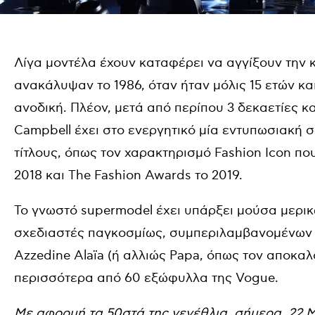
Λίγα μοντέλα έχουν καταφέρει να αγγίξουν την 
ανακάλυψαν το 1986, όταν ήταν μόλις 15 ετών και
ανοδική. Πλέον, μετά από περίπου 3 δεκαετίες κα
Campbell έχει στο ενεργητικό μία εντυπωσιακή 
τίτλους, όπως τον χαρακτηρισμό
Fashion Icon π
2018 και The Fashion Awards το 2019.
Το γνωστό supermodel έχει υπάρξει μούσα μερι
σχεδιαστές παγκοσμίως, συμπεριλαμβανομένων τω
Azzedine Alaïa (ή αλλιώς Papa, όπως τον αποκα
περισσότερα από 60 εξώφυλλα της Vogue.
Με αφορμή τα 50στά της γενέθλια, σήμερα, 22 Μ