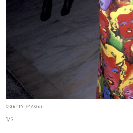
©GETTY IMAGES
1
/9