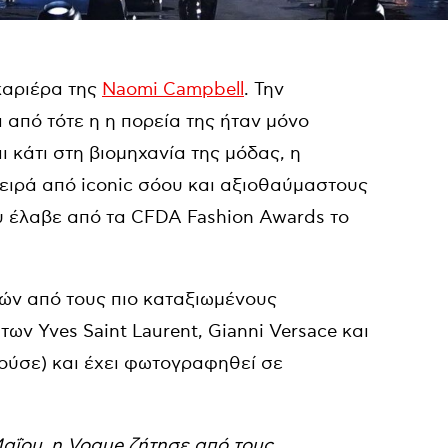
καριέρα της
Naomi Campbell
. Την
 από τότε η η πορεία της ήταν μόνο
ι κάτι στη βιομηχανία της μόδας, η
σειρά από iconic σόου και αξιοθαύμαστους
ου έλαβε
από τα CFDA Fashion Awards το
κών από τους πιο καταξιωμένους
ν Yves Saint Laurent, Gianni Versace και
λούσε) και έχει φωτογραφηθεί σε
αΐου, η Vogue ζήτησε από τους