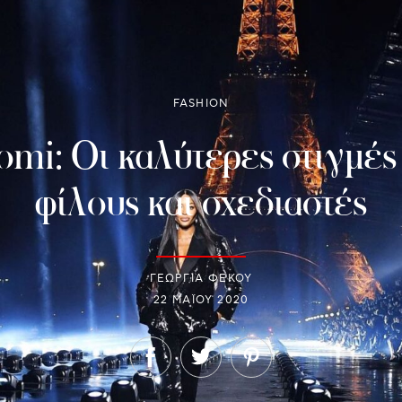
FASHION
omi: Oι καλύτερες στιγμές
φίλους και σχεδιαστές
ΓΕΩΡΓΙΑ ΦΕΚΟΥ
22 ΜΑΪ́ΟΥ 2020