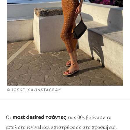
©HOSKELSA/INSTAGRAM
Οι
των 00s βιώνουν το
most desired τσάντες
απόλυτο revival και επιστρέφουν στο προσκήνιο.