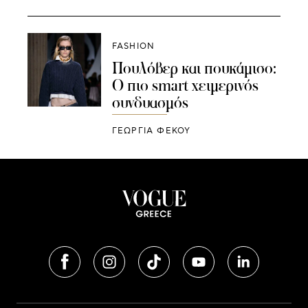
FASHION
Πουλόβερ και πουκάμισο:
Ο πιο smart χειμερινός
συνδυασμός
ΓΕΩΡΓΙΑ ΦΕΚΟΥ