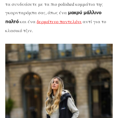
τα συνδυάσετε με τα πιο polished κομμάτια της
γκαρνταρόμπα σας, όπως ένα
μακρύ μάλλινο
και ένα
δερμάτινο παντελόνι
αντί για το
παλτό
κλασικό τζιν.