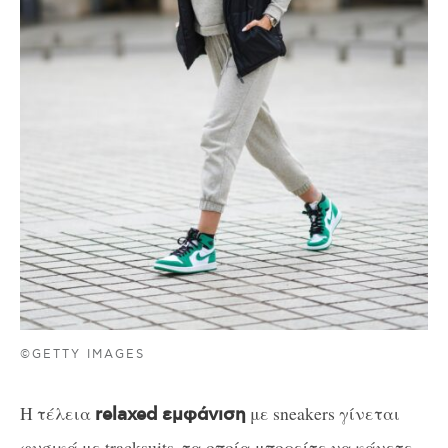
©GETTY IMAGES
Η τέλεια
με sneakers γίνεται
relaxed εμφάνιση
φυσικά με tracksuits, τα οποία μπορείτε να κάνετε