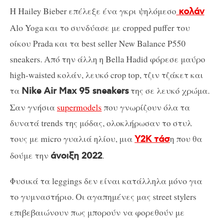
Η Hailey Bieber επέλεξε ένα γκρι ψηλόμεσο
κολάν
Alo Yoga και το συνδύασε με cropped puffer του
οίκου Prada και τα best seller New Balance P550
sneakers. Από την άλλη η Bella Hadid φόρεσε μαύρο
high-waisted κολάν, λευκό crop top, τζιν τζάκετ και
τα
της σε λευκό χρώμα.
Nike Air Max 95 sneakers
Σαν γνήσια
supermodels
που γνωρίζουν όλα τα
δυνατά trends της μόδας, ολοκλήρωσαν το στυλ
τους με micro γυαλιά ηλίου, μια
η που θα
Y2K τάσ
δούμε την
.
άνοιξη 2022
Φυσικά τα leggings δεν είναι κατάλληλα μόνο για
το γυμναστήριο. Οι αγαπημένες μας street stylers
επιβεβαιώνουν πως μπορούν να φορεθούν με