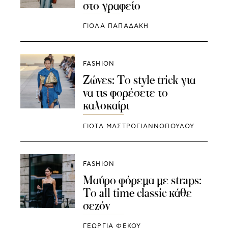
στο γραφείο
ΓΙΌΛΑ ΠΑΠΑΔΆΚΗ
FASHION
Ζώνες: Το style trick για
να τις φορέσετε το
καλοκαίρι
ΓΙΩΤΑ ΜΑΣΤΡΟΓΙΑΝΝΟΠΟΥΛΟΥ
FASHION
Μαύρο φόρεμα με straps:
Το all time classic κάθε
σεζόν
ΓΕΩΡΓΙΑ ΦΕΚΟΥ