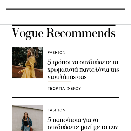
Vogue Recommends
FASHION
5 τρόποι να συνδυάσετε τα
χρωματιστά παντελόνια της
ντουλάπας σας
ΓΕΩΡΓΙΑ ΦΕΚΟΥ
FASHION
5 παπούτσια για να
συνδυάσετε μαζί με τα τζιν