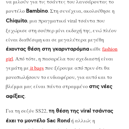
να μιλούν για τις τσάντες του λανσάροντας το
μοντέλο
. Στη συνέχεια, ακολούθησε η
Bambino
, μια πραγματικά viral τσάντα που
Chiquito
ξεχώρισε στη σούπερ μίνι εκδοχή της, ενώ πλέον
είναι διαθέσιμη και σε μεγαλύτερα μεγέθη
κάθε
fashion
έχοντας θέση στη γκαρνταρόμπα
girl
. Από τότε, η πασαρέλα του σχεδιαστή είναι
γεμάτη με
it bags
που ξέρουμε από πριν ότι θα
μονοπωλήσουν το ενδιαφέρον, για αυτό και το
βλέμμα μας είναι πάντα στραμμένο
στις νέες
.
αφίξεις
Για τη σεζόν SS22,
τη θέση της viral τσάντας
ή αλλιώς η
έχει το μοντέλο Sac Rond