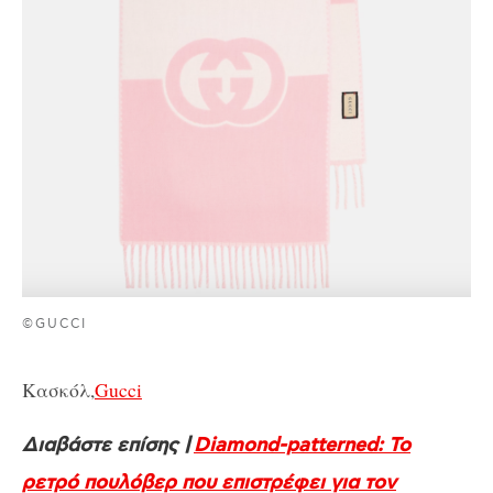
©GUCCI
Κασκόλ,
Gucci
Διαβάστε επίσης |
Diamond-patterned: Το
ρετρό πουλόβερ που επιστρέφει για τον