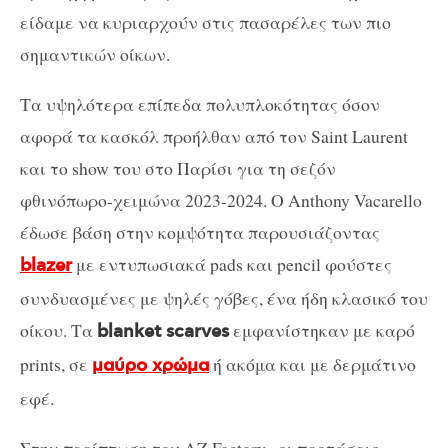
είδαμε να κυριαρχούν στις πασαρέλες των πιο
σημαντικών οίκων.
Τα υψηλότερα επίπεδα πολυπλοκότητας όσον
αφορά τα κασκόλ προήλθαν από τον Saint Laurent
και το show του στο Παρίσι για τη σεζόν
φθινόπωρο-χειμώνα 2023-2024. Ο Anthony Vacarello
έδωσε βάση στην κομψότητα παρουσιάζοντας
με εντυπωσιακά pads
και pencil φούστες
blazer
συνδυασμένες με ψηλές γόβες, ένα ήδη κλασικό του
οίκου. Τα
εμφανίστηκαν με καρό
blanket scarves
prints, σε
ή ακόμα και με δερμάτινο
μαύρο χρώμα
εφέ.
Στην περίπτωση του AZ Factory , οι προτάσεις