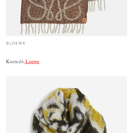
©LOEWE
Κασκόλ,
Loewe