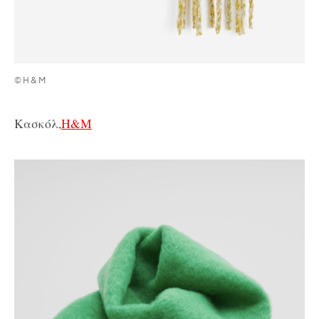
©Η&Μ
Κασκόλ,
H&M