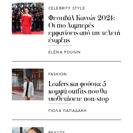
CELEBRITY STYLE
Φεστιβάλ Καννών 2024:
Οι πιο λαμπερές
εμφανίσεις από την τελετή
έναρξης
ELÉNA POUGIN
FASHION
Loafers και φούστα: 5
κομψά outfits που θα
υιοθετήσετε non-stop
ΓΙΌΛΑ ΠΑΠΑΔΆΚΗ
BEAUTY