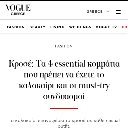
GREECE
FASHION
BEAUTY
LIVING
WEDDINGS
VOGUE TV
CH
FASHION
Κροσέ: Τα 4 essential κομμάτια
που πρέπει να έχετε το
καλοκαίρι και οι must-try
συνδυασμοί
Το καλοκαίρι επαναφέρει το κροσέ σε κάθε casual
outfit.