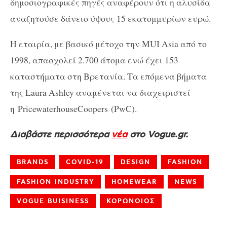
δημοσιογραφικές πηγές αναφέρουν ότι η αλυσίδα
αναζητούσε δάνειο ύψους 15 εκατομμυρίων ευρώ.
Η εταιρία, με βασικό μέτοχο την MUI Asia από το
1998, απασχολεί 2.700 άτομα ενώ έχει 153
καταστήματα στη Βρετανία. Τα επόμενα βήματα
της Laura Ashley αναμένεται να διαχειριστεί
η
PricewaterhouseCoopers
(PwC).
Διαβάστε περισσότερα
νέα
στο Vogue.gr.
BRANDS
COVID-19
DESIGN
FASHION
FASHION INDUSTRY
HOMEWEAR
NEWS
VOGUE BUISINESS
ΚΟΡΩΝΟΙΟΣ