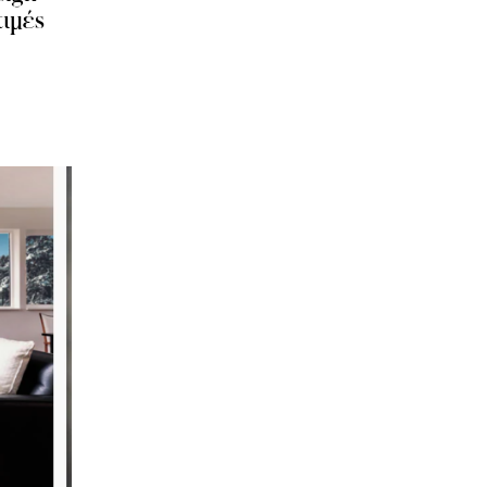
τιμές