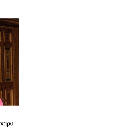
σειρά