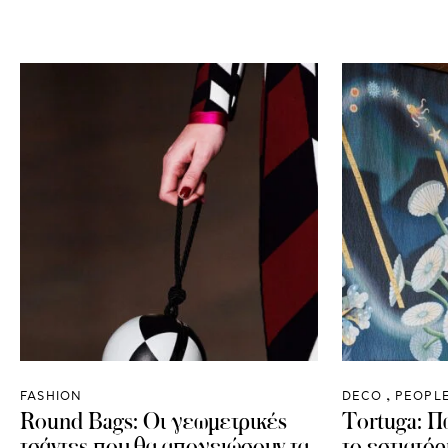
FASHION
DECO
PEOPLE
Round Bags: Οι γεωμετρικές
Tortuga: 
τσάντες που θα απογειώσουν τα
το εστιατόρ