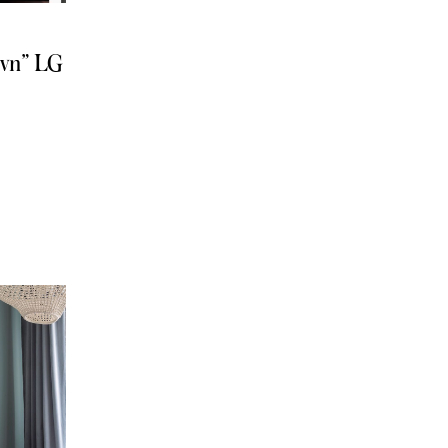
πνη” LG