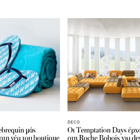
DECO
ebrequin μάς
Οι Temptation Days έρχο
στη νέα του boutique
στη Roche Bobois για de