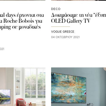
DECO
al days έρχονται στα
Δοκιμάσαμε τη νέα “έξυ
α Roche Bobois για
OLED Gallery TV
pping σε μοναδικές
VOGUE GREECE
04 ΟΚΤΩΒΡΊΟΥ 2021
021