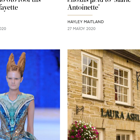
fayette
Antoinette’
HAYLEY MAITLAND
020
27 ΜΑΪ́ΟΥ 2020