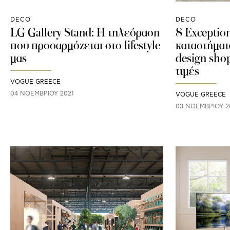
DECO
DECO
LG Gallery Stand: Η τηλεόραση
8 Exception
που προσαρμόζεται στο lifestyle
καταστήματ
μας
design sho
τιμές
VOGUE GREECE
04 ΝΟΕΜΒΡΊΟΥ 2021
VOGUE GREECE
03 ΝΟΕΜΒΡΊΟΥ 2