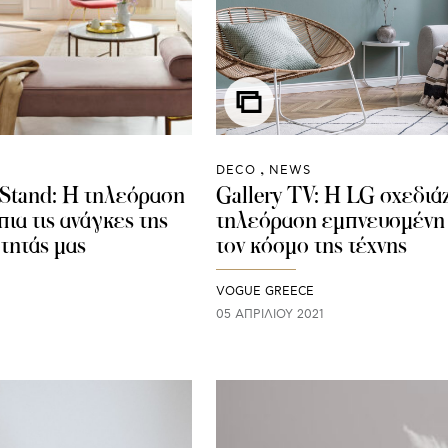
DECO
NEWS
 Stand: Η τηλεόραση
Gallery TV: Η LG σχεδιάζ
ια τις ανάγκες της
τηλεόραση εμπνευσμένη
τητάς μας
τον κόσμο της τέχνης
VOGUE GREECE
05 ΑΠΡΙΛΊΟΥ 2021