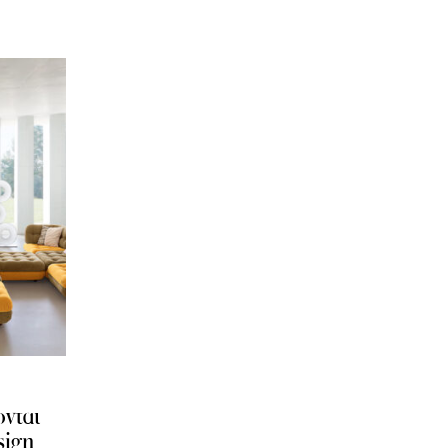
νται
sign