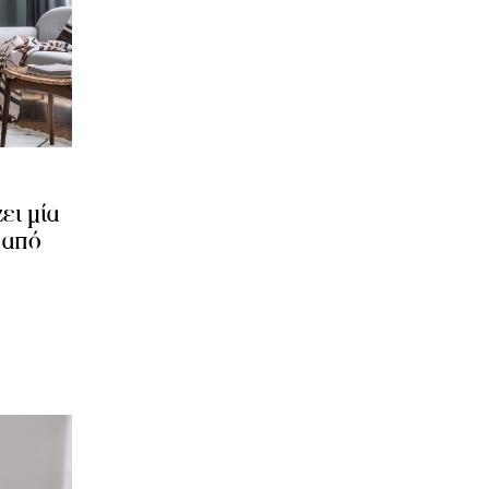
ει μία
 από