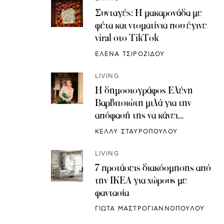
Συνταγές: H μακαρονάδα με
φέτα και ντοματίνια που έγινε
viral στο TikTok
ΕΛΕΝΑ ΤΣΙΡΟΖΙΔΟΥ
LIVING
Η δημοσιογράφος Ελένη
Βαρβιτσιώτη μιλά για την
απόφασή της να κάνει
κρυοσυντήρηση ωαρίων
ΚΕΛΛΥ ΣΤΑΥΡΟΠΟΥΛΟΥ
LIVING
7 προτάσεις διακόσμησης από
την IKEA για χώρους με
φαντασία
ΓΙΩΤΑ ΜΑΣΤΡΟΓΙΑΝΝΟΠΟΥΛΟΥ