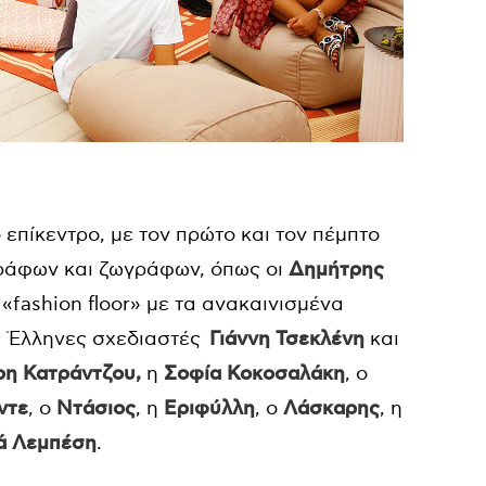
 επίκεντρο, με τον πρώτο και τον πέμπτο
ράφων και ζωγράφων, όπως οι
Δημήτρης
ο «fashion floor» με τα ανακαινισμένα
ς Έλληνες σχεδιαστές
Γιάννη Τσεκλένη
και
ρη Κατράντζου,
η
Σοφία Κοκοσαλάκη
, ο
ντε
, ο
Ντάσιος
, η
Εριφύλλη
, ο
Λάσκαρης
, η
ά Λεμπέση
.