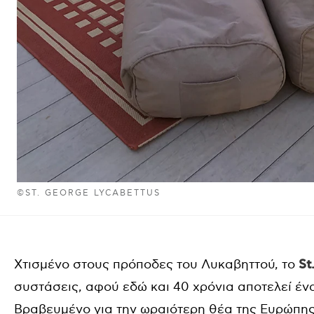
©ST. GEORGE LYCABETTUS
Χτισμένο στους πρόποδες του Λυκαβηττού, το
St
συστάσεις, αφού εδώ και 40 χρόνια αποτελεί έν
Βραβευμένο για την ωραιότερη θέα της Ευρώπης