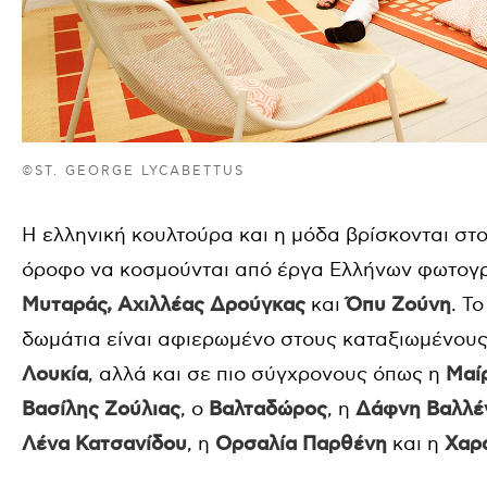
©ST. GEORGE LYCABETTUS
Η ελληνική κουλτούρα και η μόδα βρίσκονται στο
όροφο να κοσμούνται από έργα Ελλήνων φωτογ
Μυταράς, Αχιλλέας Δρούγκας
και
Όπυ Ζούνη
. Τ
δωμάτια είναι αφιερωμένο στους καταξιωμένου
Λουκία
, αλλά και σε πιο σύγχρονους όπως η
Μαί
Βασίλης Ζούλιας
, ο
Βαλταδώρος
, η
Δάφνη Βαλλέ
Λένα Κατσανίδου
, η
Ορσαλία Παρθένη
και η
Χαρ