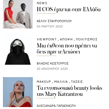
NEWS
Η COS έρχεται στην Ελλάδα
ΚΕΛΛΥ ΣΤΑΥΡΟΠΟΥΛΟΥ
03 ΜΑΡΤΊΟΥ 2020
VIEWPOINT
ΑΠΟΨΗ
ΠΟΛΙΤΙΣΜΟΣ
Μια έκθεση που πρέπει να
δεις πριν τελειώσει
ΒΛΑΣΗΣ ΚΩΣΤΟΥΡΟΣ
20 ΙΑΝΟΥΑΡΊΟΥ 2020
ΜAKEUP
ΜΑΛΛΙΑ
ΤΑΣΕΙΣ
Τα εντυπωσιακά beauty looks
της Mary Katrantzou
ΑΛΕΞΑΝΔΡΑ ΓΑΡΔΕΝΙΩΤΗ