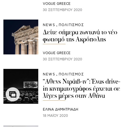
VOGUE GREECE
30 ΣΕΠΤΕΜΒΡΊΟΥ 2020
NEWS
ΠΟΛΙΤΙΣΜΟΣ
Δείτε σήμερα ζωντανά το νέο
φωτισμό της Ακρόπολης
VOGUE GREECE
30 ΣΕΠΤΕΜΒΡΊΟΥ 2020
NEWS
ΠΟΛΙΤΙΣΜΟΣ
“Αθενς Ντράιβ-ιν”: Ένας drive-
in κινηματογράφος έρχεται σε
λίγες μέρες στην Αθήνα
ΕΛΙΝΑ ΔΗΜΗΤΡΙΑΔΗ
18 ΜΑΪ́ΟΥ 2020