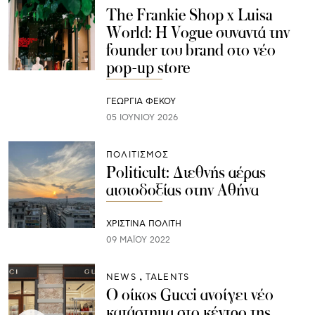
The Frankie Shop x Luisa
World: Η Vogue συναντά την
founder του brand στο νέο
pop-up store
ΓΕΩΡΓΙΑ ΦΕΚΟΥ
05 ΙΟΥΝΊΟΥ 2026
ΠΟΛΙΤΙΣΜΟΣ
Politicult: Διεθνής αέρας
αισιοδοξίας στην Αθήνα
ΧΡΙΣΤΙΝΑ ΠΟΛΙΤΗ
09 ΜΑΪ́ΟΥ 2022
NEWS
TALENTS
Ο οίκος Gucci ανοίγει νέο
κατάστημα στο κέντρο της