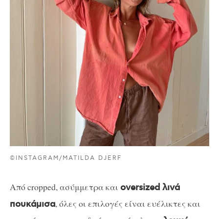
©INSTAGRAM/MATILDA DJERF
Από cropped, ασύμμετρα και
oversized λινά
, όλες οι επιλογές είναι ευέλικτες και
πουκάμισα