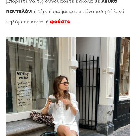
μπορείτε να τις συνδυάσετε εύκολα με
λευκό
ή τζιν ή ακόμα και με ένα ασορτί λινό
παντελόνι
ψηλόμεσο σορτς ή
.
φούστα