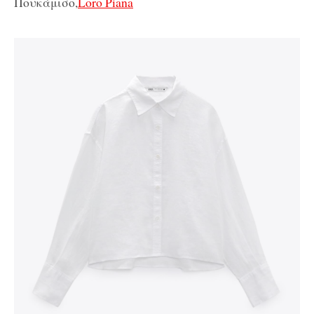
Πουκάμισο,
Loro Piana