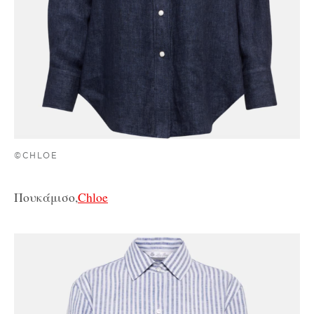
©CHLOE
Πουκάμισο,
Chloe