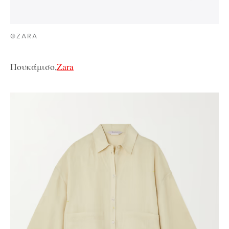
©ZARA
Πουκάμισο,
Zara