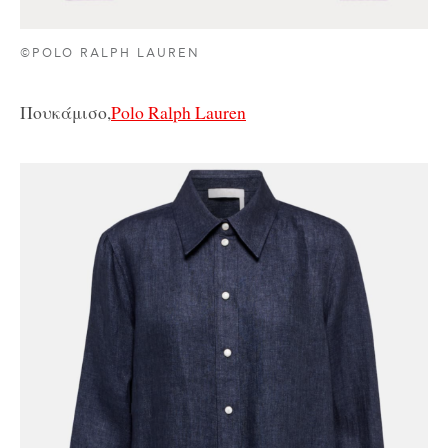
©POLO RALPH LAUREN
Πουκάμισο,
Polo Ralph Lauren