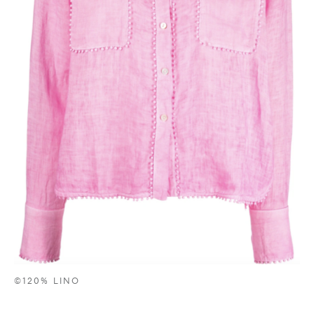
©120% LINO