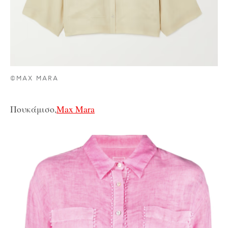
©MAX MARA
Πουκάμισο,
Max Mara