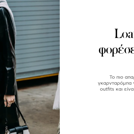
Loaf
φορέσε
Το πιο απα
γκαρνταρόμπα γ
outfits και εί