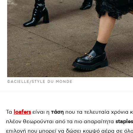
©ACIELLE/STYLE DU MONDE
Τα
loafers
είναι η
τάση
που τα τελευταία χρόνια κ
πλέον θεωρούνται από τα πιο απαραίτητα
staple
επιλογή που μπορεί να δώσει κομψό αέρα σε όλα