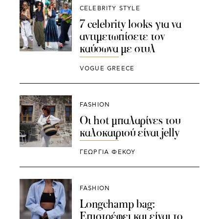
CELEBRITY STYLE
7 celebrity looks για να
αντιμετωπίσετε τον
καύσωνα με στυλ
VOGUE GREECE
FASHION
Οι hot μπαλαρίνες του
καλοκαιριού είναι jelly
ΓΕΩΡΓΙΑ ΦΕΚΟΥ
FASHION
Longchamp bag:
Επιστρέφει και είναι το