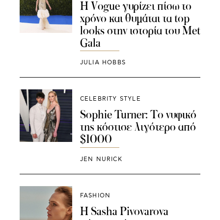
Η Vogue γυρίζει πίσω το
χρόνο και θυμάται τα top
looks στην ιστορία του Met
Gala
JULIA HOBBS
CELEBRITY STYLE
Sophie Turner: Το νυφικό
της κόστισε λιγότερο από
$1000
JEN NURICK
FASHION
Η Sasha Pivovarova