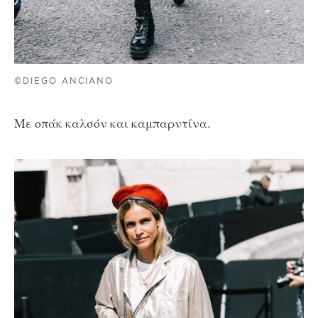
©DIEGO ANCIANO
Με οπάκ καλσόν και καμπαρντίνα.