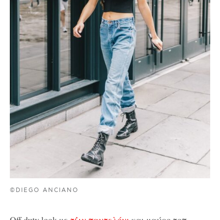
©DIEGO ANCIANO
Off duty look με
τζιν παντελόνι
και μαύρο τοπ.