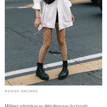
©DIEGO ANCIANO
Military μποτάκια με shirt dress και διχτυωτό