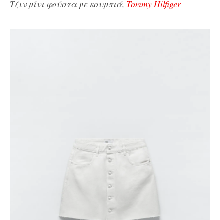
Τζιν μίνι φούστα με κουμπιά,
Tommy Hilfiger