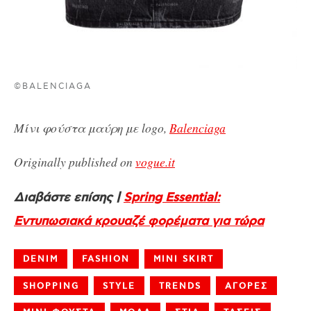
©BALENCIAGA
Μίνι φούστα μαύρη με logo,
Balenciaga
Originally published on
vogue.it
Διαβάστε επίσης |
Spring Essential:
Εντυπωσιακά κρουαζέ φορέματα για τώρα
DENIM
FASHION
MINI SKIRT
SHOPPING
STYLE
TRENDS
ΑΓΟΡΕΣ