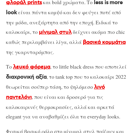
και bold χρώματα. Το
φλοράλ prints
less is
more
είναι πάντα κομψό και δεν φεύγει ποτέ από
look
την μόδα, ανεξάρτητα από την εποχή. Ειδικά το
καλοκαίρι, το
δείχνει ακόμα πιο chic
μίνιμαλ στυλ
καθώς περιλαμβάνει λίγα, αλλά
βασικά κομμάτια
της γκαρνταρόμπας.
Το
, το little black dress που αποτελεί
λευκό φόρεμα
, το tank top που το καλοκαίρι 2022
διαχρονική αξία
θεωρείται σούπερ τάση, το ψηλόμεσο
λινό
, που είναι και δροσερό για τις
παντελόνι
καλοκαιρινές θερμοκρασίες, αλλά και αρκετά
elegant για να αναβαθμίζει όλα τα everyday looks.
Φυσικά βασικό ρόλο στο μίνιμαλ στυλ παίζουν και