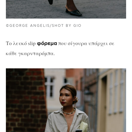
©GEORGE ANGELIS/SHOT BY GIO
Το λευκό slip
που σίγουρα υπάρχει σε
φόρεμα
κάθε γκαρνταρόμπα.