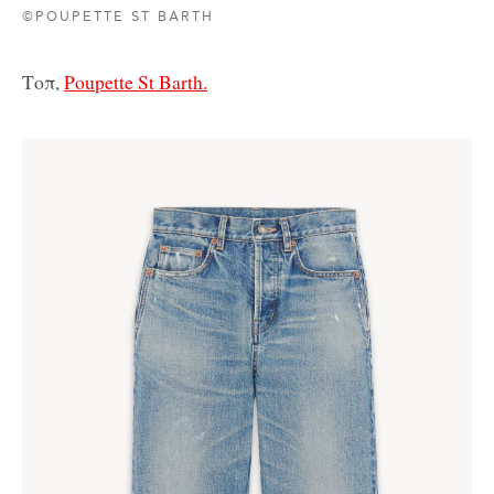
©POUPETTE ST BARTH
Τοπ,
Poupette St Barth.