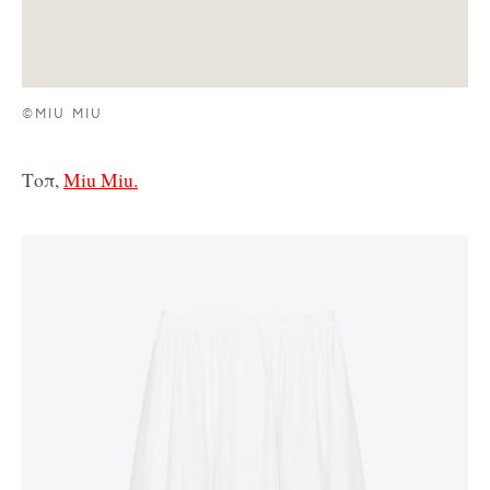
©MIU MIU
Τοπ,
Miu Miu.