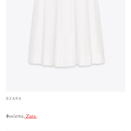
©ZARA
Φούστα,
Zara.