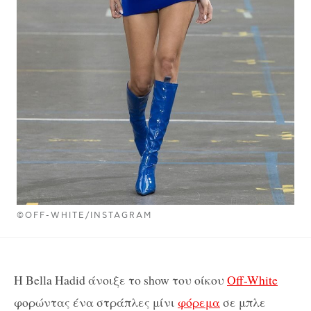
©OFF-WHITE/INSTAGRAM
Η Bella Hadid άνοιξε το show του οίκου
Off-White
φορώντας ένα στράπλες μίνι
φόρεμα
σε μπλε