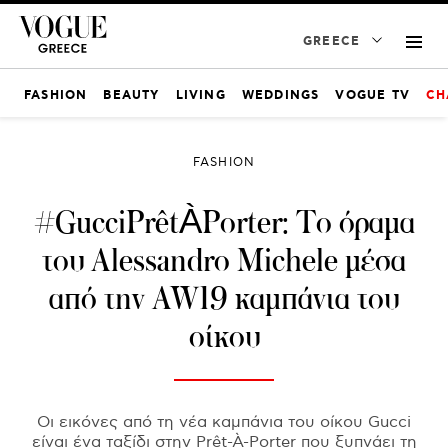
GREECE
FASHION
BEAUTY
LIVING
WEDDINGS
VOGUE TV
CH
FASHION
#GucciPrêtÀPorter: Το όραμα
του Alessandro Michele μέσα
από την AW19 καμπάνια του
οίκου
Οι εικόνες από τη νέα καμπάνια του οίκου Gucci
είναι ένα ταξίδι στην Prêt-À-Porter που ξυπνάει τη