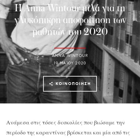
Η Anna Wintour μιλά για τη
γλυκόπικρη αποφοίτηση των
μαθητών του 2020
ANNA WINTOUR
19 ΜΑΪ́ΟΥ 2020
ΚΟΙΝΟΠΟΊΗΣΗ
Ανάμεσα στις τόσες δυσκολίες που βιώσαμε την
περίοδο της καραντίνας βρίσκεται και μία από τις