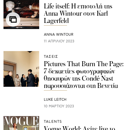
Life itself: Η επιστολή της
Anna Wintour στον Karl
Lagerfeld
ANNA WINTOUR
11 ΑΠΡΙΛΊΟΥ 2023
ΤΑΣΕΙΣ
Pictures That Burn The Page:
7 δεκαετίες φωτογραφικών
θησαυρών της Condé Nast
παρουσιάζονται στη Βενετία
LUKE LEITCH
10 ΜΑΡΤΊΟΥ 2023
TALENTS
Vogue World: Δείτε live το