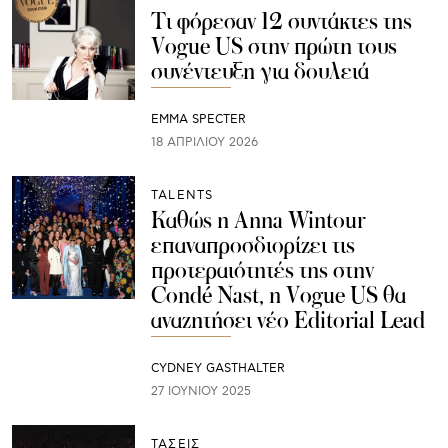
Τι φόρεσαν 12 συντάκτες της
Vogue US στην πρώτη τους
συνέντευξη για δουλειά
EMMA SPECTER
18 ΑΠΡΙΛΊΟΥ 2026
TALENTS
Καθώς η Anna Wintour
επαναπροσδιορίζει τις
προτεραιότητές της στην
Condé Nast, η Vogue US θα
αναζητήσει νέο Editorial Lead
CYDNEY GASTHALTER
27 ΙΟΥΝΊΟΥ 2025
ΤΑΣΕΙΣ