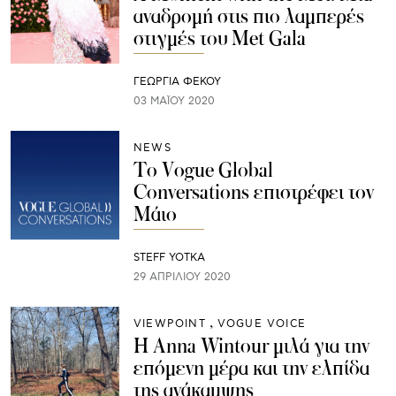
αναδρομή στις πιο λαμπερές
στιγμές του Met Gala
ΓΕΩΡΓΙΑ ΦΕΚΟΥ
03 ΜΑΪ́ΟΥ 2020
NEWS
To Vogue Global
Conversations επιστρέφει τον
Μάιο
STEFF YOTKA
29 ΑΠΡΙΛΊΟΥ 2020
VIEWPOINT
VOGUE VOICE
H Anna Wintour μιλά για την
επόμενη μέρα και την ελπίδα
της ανάκαμψης