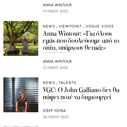
ANNA WINTOUR
19 ΜΑΪ́ΟΥ 2020
NEWS
VIEWPOINT
VOGUE VOICE
Anna Wintour: «Για όλους
εμάς που δουλεύουμε από το
σπίτι, υπάρχουν θετικά;»
ANNA WINTOUR
12 ΜΑΪ́ΟΥ 2020
NEWS
TALENTS
VGC: O John Galliano δεν θα
πάψει ποτέ να δημιουργεί
STEFF YOTKA
08 ΜΑΪ́ΟΥ 2020