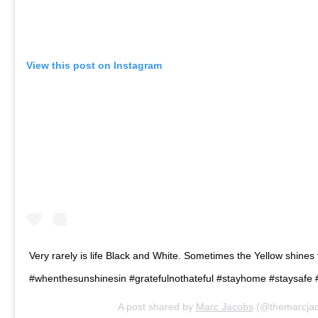
View this post on Instagram
Very rarely is life Black and White. Sometimes the Yellow shines 
#whenthesunshinesin #gratefulnothateful #stayhome #staysafe #p
A post shared by
Marc Jacobs
(@themarcjac