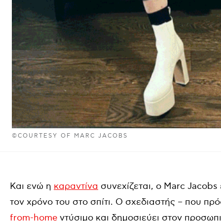
©COURTESY OF MARC JACOBS
Και ενώ η
καραντίνα
συνεχίζεται, ο Marc Jacobs 
τον χρόνο του στο σπίτι. Ο σχεδιαστής – που πρ
from-home
ντύσιμο και δημοσιεύει στον προσωπι