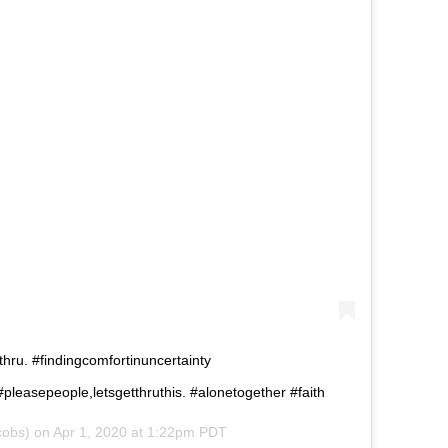
thru. #findingcomfortinuncertainty
leasepeople,letsgetthruthis. #alonetogether #faith
obs) on
Apr 1, 2020 at 1:22pm PDT