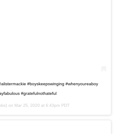
ou @alistermackie #boyskeepswinging #whenyoureaboy
yfabulous #gratefulnothateful
obs) on
Mar 25, 2020 at 6:43pm PDT