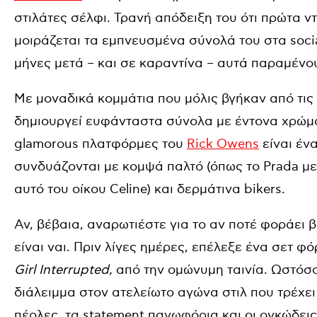
στιλάτες σέλφι. Τρανή απόδειξη του ότι πρώτα ν
μοιράζεται τα εμπνευσμένα σύνολά του στα soci
μήνες μετά – και σε καραντίνα – αυτά παραμένο
Με μοναδικά κομμάτια που μόλις βγήκαν από τι
δημιουργεί ευφάνταστα σύνολα με έντονα χρώματ
glamorous πλατφόρμες του
Rick Owens
είναι ένα
συνδυάζονται με κομψά παλτό (όπως το Prada με 
αυτό του οίκου Celine) και δερμάτινα bikers.
Αν, βέβαια, αναρωτιέστε για το αν ποτέ φοράει 
είναι ναι. Πριν λίγες ημέρες, επέλεξε ένα σετ φ
Girl Interrupted,
από την ομώνυμη ταινία. Ωστόσ
διάλειμμα στον ατελείωτο αγώνα στιλ που τρέχει
πέρλες, τα statement πανωφόρια και οι ογκώδε