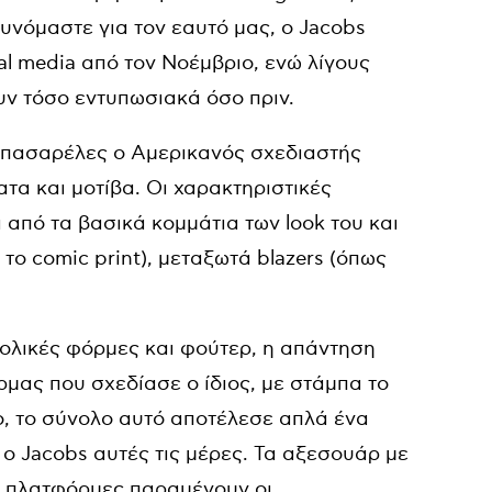
τυνόμαστε για τον εαυτό μας, ο Jacobs
al media από τον Νοέμβριο, ενώ λίγους
υν τόσο εντυπωσιακά όσο πριν.
ς πασαρέλες ο Αμερικανός σχεδιαστής
α και μοτίβα. Οι χαρακτηριστικές
 από τα βασικά κομμάτια των look του και
το comic print), μεταξωτά blazers (όπως
βολικές φόρμες και φούτερ, η απάντηση
όρμας που σχεδίασε ο ίδιος, με στάμπα το
ο, το σύνολο αυτό αποτέλεσε απλά ένα
 ο Jacobs αυτές τις μέρες. Τα αξεσουάρ με
ις πλατφόρμες παραμένουν οι