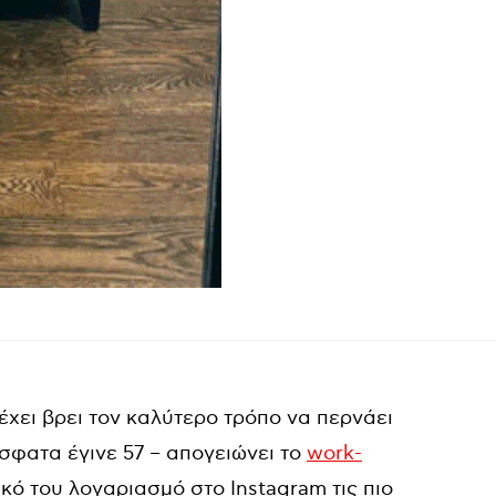
έχει βρει τον καλύτερο τρόπο να περνάει
όσφατα έγινε 57 – απογειώνει το
work-
κό του λογαριασμό στο Instagram τις πιο