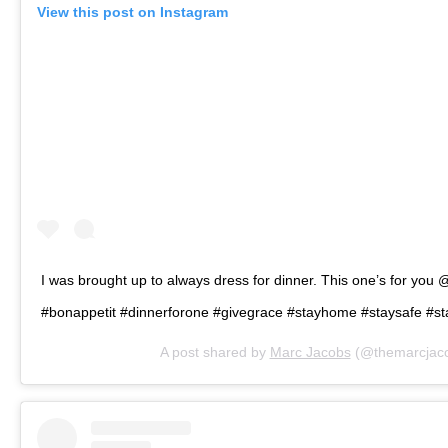
View this post on Instagram
I was brought up to always dress for dinner. This one’s for y
#bonappetit #dinnerforone #givegrace #stayhome #staysafe #sta
A post shared by
Marc Jacobs
(@themarcjac