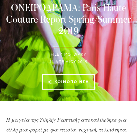
ΟΝΕΙΡΟΔΡΑΜΑ: Paris Haute
Couture Report Spring/Summer
2019
FILEP MOTWARY
14 ΑΠΡΙΛΊΟΥ 2019
ΚΟΙΝΟΠΟΊΗΣΗ
H μαγεία της Υψηλής Ραπτικής αποκαλύφθηκε για
άλλη μια φορά με φαντασία, τεχνική, τελειότητα,