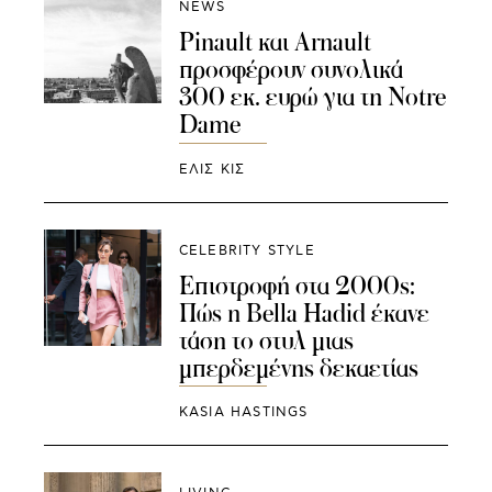
NEWS
Pinault και Arnault
προσφέρουν συνολικά
300 εκ. ευρώ για τη Notre
Dame
ΕΛΙΣ ΚΙΣ
CELEBRITY STYLE
Επιστροφή στα 2000s:
Πώς η Bella Hadid έκανε
τάση το στυλ μιας
μπερδεμένης δεκαετίας
KASIA HASTINGS